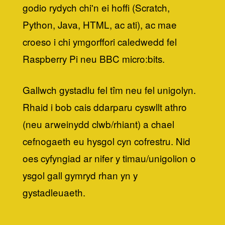
godio rydych chi'n ei hoffi (Scratch,
Python, Java, HTML, ac ati), ac mae
croeso i chi ymgorffori caledwedd fel
Raspberry Pi neu BBC micro:bits.
Gallwch gystadlu fel tîm neu fel unigolyn.
Rhaid i bob cais ddarparu cyswllt athro
(neu arweinydd clwb/rhiant) a chael
cefnogaeth eu hysgol cyn cofrestru. Nid
oes cyfyngiad ar nifer y timau/unigolion o
ysgol gall gymryd rhan yn y
gystadleuaeth.