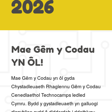
2026
Mae Gêm y Codau
YN ÔL!
Mae Gêm y Codau yn ôl gyda
Chystadleuaeth Rhaglennu Gêm y Codau
Cenedlaethol Technocamps ledled
Cymru. Bydd y gystadleuaeth yn galluogi
disgyblion sydd â diddordeb i ddatblygu