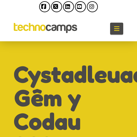
Facebook
X
LinkedIn
YouTube
Instagram
Llywio
Cystadleua
Gêm y
Codau