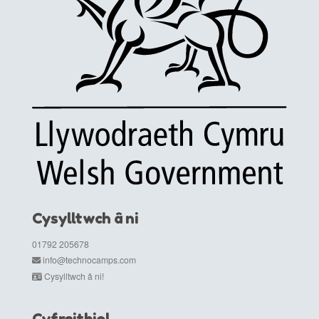
Cysylltwch â ni
01792 205678
info@technocamps.com
Cysylltwch â ni!
Cyfreithiol