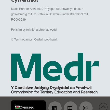
Mae'r Partner Arweiniol, Prifysgol Abertawe, yn elusen
gofrestredig rhif. 1138342 a Chwmni Siarter Brenhinol rhif.
RC000639
Polisïau cyfreithiol a phreifatrwydd
© Technocamps. Cedwir pob hawl.
English (UK)
Cymraeg