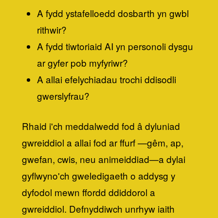
A fydd ystafelloedd dosbarth yn gwbl
rithwir?
A fydd tiwtoriaid AI yn personoli dysgu
ar gyfer pob myfyriwr?
A allai efelychiadau trochi ddisodli
gwerslyfrau?
Rhaid i'ch meddalwedd fod â dyluniad
gwreiddiol a allai fod ar ffurf —gêm, ap,
gwefan, cwis, neu animeiddiad—a dylai
gyflwyno'ch gweledigaeth o addysg y
dyfodol mewn ffordd ddiddorol a
gwreiddiol. Defnyddiwch unrhyw iaith