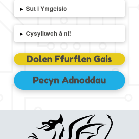
▸
Sut i Ymgeisio
▸
Cysylltwch â ni!
Dolen Ffurflen Gais
Pecyn Adnoddau