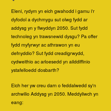
Eleni, rydym yn eich gwahodd i gamu i'r
dyfodol a dychmygu sut olwg fydd ar
addysg yn y flwyddyn 2050. Sut fydd
technoleg yn trawsnewid dysgu? Pa offer
fydd myfyrwyr ac athrawon yn eu
defnyddio? Sut fydd creadigrwydd,
cydweithio ac arloesedd yn ailddiffinio
ystafelloedd dosbarth?
Eich her yw creu darn o feddalwedd sy'n
archwilio Addysg yn 2050. Meddyliwch yn
eang: