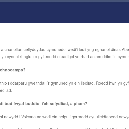
.
 chanolfan celfyddydau cymunedol wedi’i leoli yng nghanol dinas Abert
 yn cynnal rhaglen o gyfleoedd creadigol yn rhad ac am ddim i’n cymun
Technocamps?
o i ddarparu gweithdai i’r gymuned yn ein lleoliad. Roedd hwn yn gyfle
eoliad.
i bod fwyaf buddiol i'ch sefydliad, a pham?
 newydd i Volcano ac wedi ein helpu i gyrraedd cynulleidfaoedd new