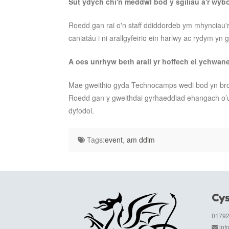
Sut ydych chi'n meddwl bod y sgiliau a'r wy
Roedd gan rai o'n staff ddiddordeb ym mhynciau'
caniatáu i ni arallgyfeirio ein harlwy ac rydym yn 
A oes unrhyw beth arall yr hoffech ei ychwa
Mae gweithio gyda Technocamps wedi bod yn bros
Roedd gan y gweithdai gyrhaeddiad ehangach o’u
dyfodol.
Tags:
event
,
am ddim
Cys
01792
in