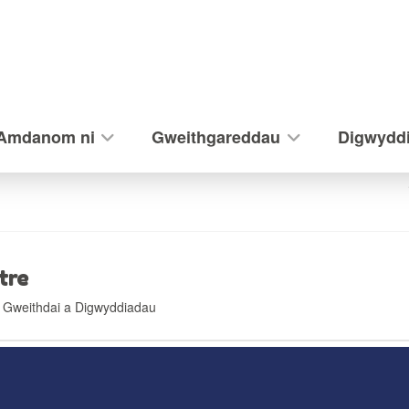
Amdanom ni
Gweithgareddau
Digwydd
tre
 Gweithdai a Digwyddiadau