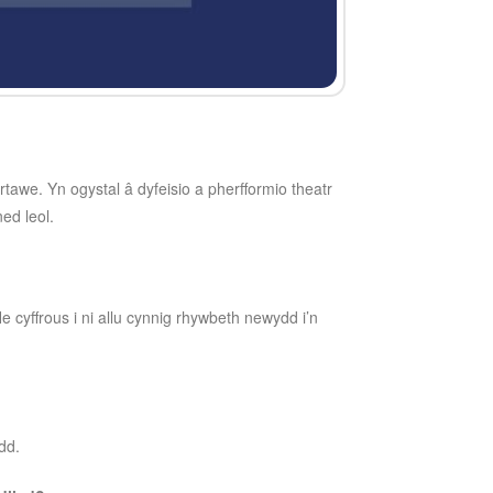
awe. Yn ogystal â dyfeisio a pherfformio theatr
ed leol.
 cyffrous i ni allu cynnig rhywbeth newydd i’n
ydd.