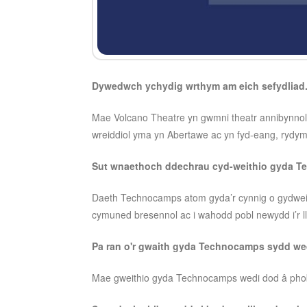
Dywedwch ychydig wrthym am eich sefydliad
Mae Volcano Theatre yn gwmni theatr annibynnol a
wreiddiol yma yn Abertawe ac yn fyd-eang, rydym
Sut wnaethoch ddechrau cyd-weithio gyda 
Daeth Technocamps atom gyda’r cynnig o gydweithi
cymuned bresennol ac i wahodd pobl newydd i’r ll
Pa ran o'r gwaith gyda Technocamps sydd wed
Mae gweithio gyda Technocamps wedi dod â phobl