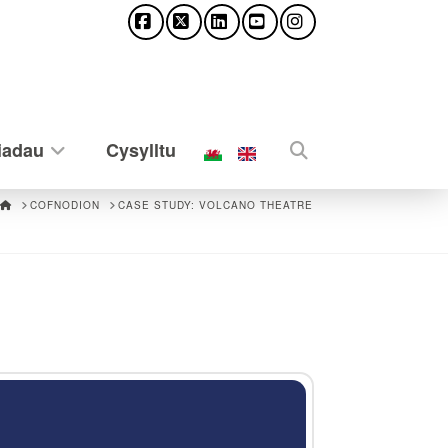
Facebook
X
LinkedIn
YouTube
Instagram
iadau
Cysylltu
HOME
COFNODION
CASE STUDY: VOLCANO THEATRE