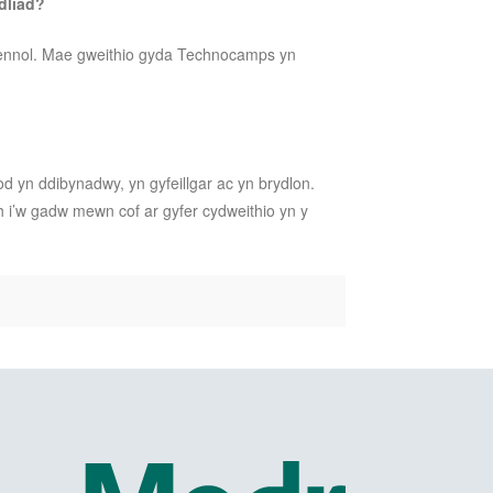
dliad?
esennol. Mae gweithio gyda Technocamps yn
yn ddibynadwy, yn gyfeillgar ac yn brydlon.
i’w gadw mewn cof ar gyfer cydweithio yn y