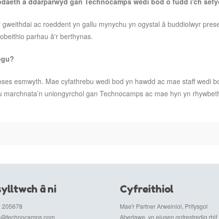
bodaeth a ddarparwyd gan Technocamps wedi bod o fudd i'ch sefy
r gweithdai ac roeddent yn gallu mynychu yn ogystal â buddiolwyr pr
gobeithio parhau â'r berthynas.
negu?
es esmwyth. Mae cyfathrebu wedi bod yn hawdd ac mae staff wedi bod 
 marchnata’n uniongyrchol gan Technocamps ac mae hyn yn rhywbeth 
ylltwch â ni
Cyfreithiol
 205678
Mae'r Partner Arweiniol, Prifysgol
fo@technocamps.com
Abertawe, yn elusen gofrestredig rhif.