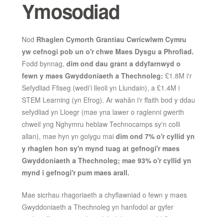
Ymosodiad
Nod
Rhaglen Cymorth Grantiau Cwricwlwm Cymru
yw cefnogi pob un o'r chwe Maes Dysgu a Phrofiad.
Fodd bynnag,
dim ond dau grant a ddyfarnwyd o
fewn y maes Gwyddoniaeth a Thechnoleg:
£1.8M i'r
Sefydliad Ffiseg (wedi’i lleoli yn Llundain), a £1.4M i
STEM Learning (yn Efrog). Ar wahân i'r ffaith bod y ddau
sefydliad yn Lloegr (mae yna lawer o raglenni gwerth
chweil yng Nghymru heblaw Technocamps sy'n colli
allan), mae hyn yn golygu mai
dim ond 7% o'r cyllid yn
y rhaglen hon sy'n mynd tuag at gefnogi'r maes
Gwyddoniaeth a Thechnoleg; mae 93% o'r cyllid yn
mynd i gefnogi'r pum maes arall.
Mae sicrhau rhagoriaeth a chyflawniad o fewn y maes
Gwyddoniaeth a Thechnoleg yn hanfodol ar gyfer