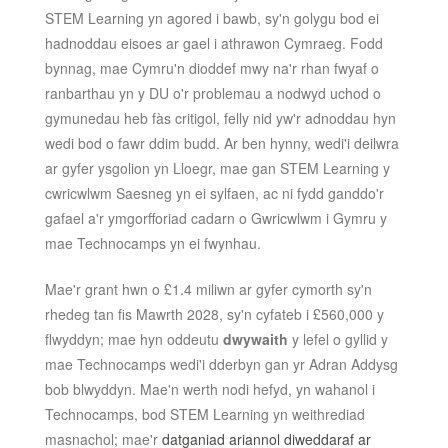
STEM Learning yn agored i bawb, sy'n golygu bod ei
hadnoddau eisoes ar gael i athrawon Cymraeg. Fodd
bynnag, mae Cymru'n dioddef mwy na'r rhan fwyaf o
ranbarthau yn y DU o'r problemau a nodwyd uchod o
gymunedau heb fàs critigol, felly nid yw'r adnoddau hyn
wedi bod o fawr ddim budd. Ar ben hynny, wedi'i deilwra
ar gyfer ysgolion yn Lloegr, mae gan STEM Learning y
cwricwlwm Saesneg yn ei sylfaen, ac ni fydd ganddo'r
gafael a'r ymgorfforiad cadarn o Gwricwlwm i Gymru y
mae Technocamps yn ei fwynhau.
Mae'r grant hwn o £1.4 miliwn ar gyfer cymorth sy'n
rhedeg tan fis Mawrth 2028, sy'n cyfateb i £560,000 y
flwyddyn; mae hyn oddeutu
dwywaith
y lefel o gyllid y
mae Technocamps wedi'i dderbyn gan yr Adran Addysg
bob blwyddyn. Mae'n werth nodi hefyd, yn wahanol i
Technocamps, bod STEM Learning yn weithrediad
masnachol; mae'r
datganiad ariannol diweddaraf ar