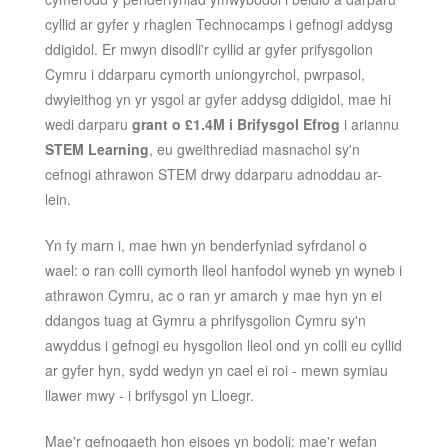
cyllid ar gyfer y rhaglen Technocamps i gefnogi addysg
ddigidol. Er mwyn disodli'r cyllid ar gyfer prifysgolion
Cymru i ddarparu cymorth uniongyrchol, pwrpasol,
dwyieithog yn yr ysgol ar gyfer addysg ddigidol, mae hi
wedi darparu
grant o £1.4M i Brifysgol Efrog
i ariannu
STEM Learning
, eu gweithrediad masnachol sy'n
cefnogi athrawon STEM drwy ddarparu adnoddau ar-
lein.
Yn fy marn i, mae hwn yn benderfyniad syfrdanol o
wael: o ran colli cymorth lleol hanfodol wyneb yn wyneb i
athrawon Cymru, ac o ran yr amarch y mae hyn yn ei
ddangos tuag at Gymru a phrifysgolion Cymru sy'n
awyddus i gefnogi eu hysgolion lleol ond yn colli eu cyllid
ar gyfer hyn, sydd wedyn yn cael ei roi - mewn symiau
llawer mwy - i brifysgol yn Lloegr.
Mae'r gefnogaeth hon eisoes yn bodoli: mae'r wefan