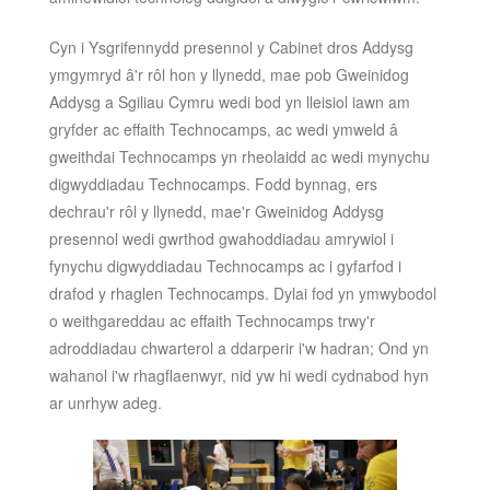
Cyn i Ysgrifennydd presennol y Cabinet dros Addysg
ymgymryd â'r rôl hon y llynedd, mae pob Gweinidog
Addysg a Sgiliau Cymru wedi bod yn lleisiol iawn am
gryfder ac effaith Technocamps, ac wedi ymweld â
gweithdai Technocamps yn rheolaidd ac wedi mynychu
digwyddiadau Technocamps. Fodd bynnag, ers
dechrau'r rôl y llynedd, mae'r Gweinidog Addysg
presennol wedi gwrthod gwahoddiadau amrywiol i
fynychu digwyddiadau Technocamps ac i gyfarfod i
drafod y rhaglen Technocamps. Dylai fod yn ymwybodol
o weithgareddau ac effaith Technocamps trwy'r
adroddiadau chwarterol a ddarperir i'w hadran; Ond yn
wahanol i'w rhagflaenwyr, nid yw hi wedi cydnabod hyn
ar unrhyw adeg.