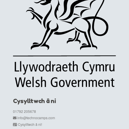
Cysylltwch â ni
01792 205678
info@technocamps.com
Cysylltwch â ni!