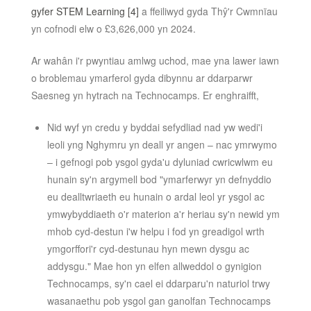
gyfer STEM Learning
[4]
a ffeiliwyd gyda Thŷ'r Cwmnïau
yn cofnodi elw o £3,626,000 yn 2024.
Ar wahân i'r pwyntiau amlwg uchod, mae yna lawer iawn
o broblemau ymarferol gyda dibynnu ar ddarparwr
Saesneg yn hytrach na Technocamps. Er enghraifft,
Nid wyf yn credu y byddai sefydliad nad yw wedi'i
leoli yng Nghymru yn deall yr angen – nac ymrwymo
– i gefnogi pob ysgol gyda'u dyluniad cwricwlwm eu
hunain sy'n argymell bod "ymarferwyr yn defnyddio
eu dealltwriaeth eu hunain o ardal leol yr ysgol ac
ymwybyddiaeth o'r materion a'r heriau sy'n newid ym
mhob cyd-destun i'w helpu i fod yn greadigol wrth
ymgorffori'r cyd-destunau hyn mewn dysgu ac
addysgu." Mae hon yn elfen allweddol o gynigion
Technocamps, sy'n cael ei ddarparu'n naturiol trwy
wasanaethu pob ysgol gan ganolfan Technocamps