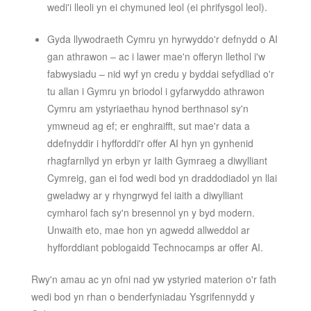
wedi'i lleoli yn ei chymuned leol (ei phrifysgol leol).
Gyda llywodraeth Cymru yn hyrwyddo'r defnydd o AI
gan athrawon – ac i lawer mae'n offeryn llethol i'w
fabwysiadu – nid wyf yn credu y byddai sefydliad o'r
tu allan i Gymru yn briodol i gyfarwyddo athrawon
Cymru am ystyriaethau hynod berthnasol sy'n
ymwneud ag ef; er enghraifft, sut mae'r data a
ddefnyddir i hyfforddi'r offer AI hyn yn gynhenid
rhagfarnllyd yn erbyn yr Iaith Gymraeg a diwylliant
Cymreig, gan ei fod wedi bod yn draddodiadol yn llai
gweladwy ar y rhyngrwyd fel iaith a diwylliant
cymharol fach sy'n bresennol yn y byd modern.
Unwaith eto, mae hon yn agwedd allweddol ar
hyfforddiant poblogaidd Technocamps ar offer AI.
Rwy'n amau ac yn ofni nad yw ystyried materion o'r fath
wedi bod yn rhan o benderfyniadau Ysgrifennydd y