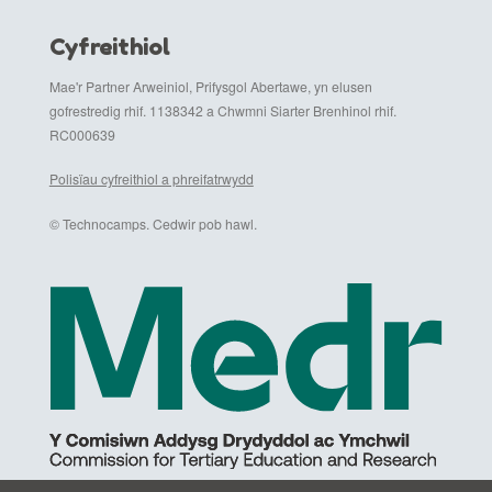
Cyfreithiol
Mae'r Partner Arweiniol, Prifysgol Abertawe, yn elusen
gofrestredig rhif. 1138342 a Chwmni Siarter Brenhinol rhif.
RC000639
Polisïau cyfreithiol a phreifatrwydd
© Technocamps. Cedwir pob hawl.
English (UK)