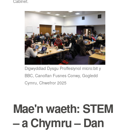
Cabinet.
Digwyddiad Dysgu Proffesiynol micro:bit y
BBC, Canolfan Fusnes Conwy, Gogledd
Cymru, Chwefror 2025
Mae'n waeth: STEM
– a Chymru – Dan