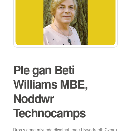
Ple gan Beti
Williams MBE,
Noddwr
Technocamps
Dros y deng mlynedd diwethaf, mae Llywodraeth Cymru