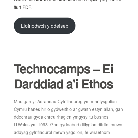
ffurf PDF.
Llofnodwch y ddeiseb
Technocamps – Ei
Darddiad a'i Ethos
Mae gan yr Adrannau Cyfrifiadureg ym mhrifysgolion
Cymru hanes hir o gydweithio ar gwaith estyn allan, gan
ddechrau gyda chreu rhaglen ymgysylltu busnes
ITWales ym 1993. Gan gydnabod diffygion difrifol mewn
addysg gyfrifiadurol mewn ysgolion, fe wnaethom