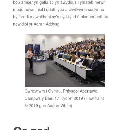
bob amser yn gallu ac yn awyddus i ymateb mewn
modd adweithiol i ddatblygu a chyflwyno sesiynau
hyfforddi a gweithdai sy'n cyd-fynd â blaenoriaethau
newidiol yr Adran Addysg.
Cwricwlwm i Gymru, Prifysgol Abertawe,
Campws y Bae. 17 Hydref 2019 (Hawlfraint
© 2019 gan Adrian White)