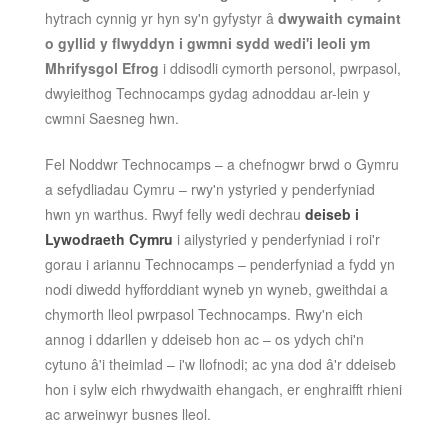
hytrach cynnig yr hyn sy'n gyfystyr â
dwywaith cymaint
o gyllid y flwyddyn i gwmni sydd wedi'i leoli ym
Mhrifysgol Efrog
i ddisodli cymorth personol, pwrpasol,
dwyieithog Technocamps gydag adnoddau ar-lein y
cwmni Saesneg hwn.
Fel Noddwr Technocamps – a chefnogwr brwd o Gymru
a sefydliadau Cymru – rwy'n ystyried y penderfyniad
hwn yn warthus. Rwyf felly wedi dechrau
deiseb i
Lywodraeth Cymru
i ailystyried y penderfyniad i roi'r
gorau i ariannu Technocamps – penderfyniad a fydd yn
nodi diwedd hyfforddiant wyneb yn wyneb, gweithdai a
chymorth lleol pwrpasol Technocamps. Rwy'n eich
annog i ddarllen y ddeiseb hon ac – os ydych chi'n
cytuno â'i theimlad – i'w llofnodi; ac yna dod â'r ddeiseb
hon i sylw eich rhwydwaith ehangach, er enghraifft rhieni
ac arweinwyr busnes lleol.