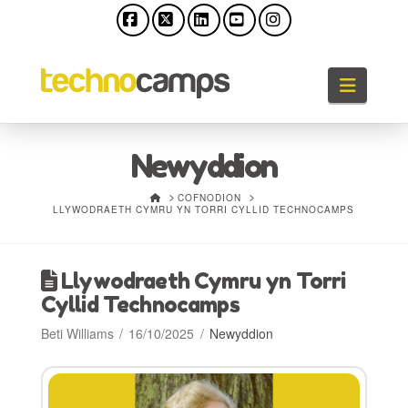
Facebook
X
LinkedIn
YouTube
Instagram
Llywio
Newyddion
HOME
COFNODION
LLYWODRAETH CYMRU YN TORRI CYLLID TECHNOCAMPS
Llywodraeth Cymru yn Torri
Cyllid Technocamps
Beti Williams
16/10/2025
Newyddion