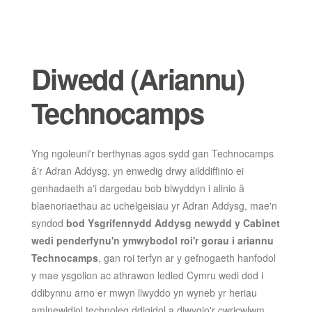
Diwedd (Ariannu)
Technocamps
Yng ngoleuni'r berthynas agos sydd gan Technocamps
â'r Adran Addysg, yn enwedig drwy ailddiffinio ei
genhadaeth a'i dargedau bob blwyddyn i alinio â
blaenoriaethau ac uchelgeisiau yr Adran Addysg, mae'n
syndod
bod Ysgrifennydd Addysg newydd y Cabinet
wedi penderfynu'n ymwybodol roi'r gorau i ariannu
Technocamps
, gan roi terfyn ar y gefnogaeth hanfodol
y mae ysgolion ac athrawon ledled Cymru wedi dod i
ddibynnu arno er mwyn llwyddo yn wyneb yr heriau
amlnewidiol technoleg ddigidol a diwygio'r cwricwlwm.