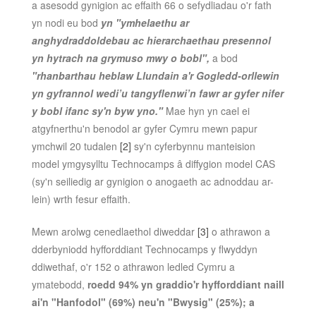
a asesodd gynigion ac effaith 66 o sefydliadau o'r fath
yn nodi eu bod
yn "ymhelaethu ar
anghydraddoldebau ac hierarchaethau presennol
yn hytrach na grymuso mwy o bobl",
a bod
"rhanbarthau heblaw Llundain a'r Gogledd-orllewin
yn gyfrannol wedi’u tangyflenwi’n fawr ar gyfer nifer
y bobl ifanc sy'n byw yno."
Mae hyn yn cael ei
atgyfnerthu'n benodol ar gyfer Cymru mewn papur
ymchwil 20 tudalen
[2]
sy'n cyferbynnu manteision
model ymgysylltu Technocamps â diffygion model CAS
(sy'n seiliedig ar gynigion o anogaeth ac adnoddau ar-
lein) wrth fesur effaith.
Mewn arolwg cenedlaethol diweddar
[3]
o athrawon a
dderbyniodd hyfforddiant Technocamps y flwyddyn
ddiwethaf, o'r 152 o athrawon ledled Cymru a
ymatebodd,
roedd 94% yn graddio'r hyfforddiant naill
ai'n "Hanfodol" (69%) neu'n "Bwysig" (25%); a