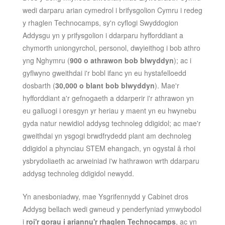
wedi darparu arian cymedrol i brifysgolion Cymru i redeg
y rhaglen Technocamps, sy'n cyflogi Swyddogion
Addysgu yn y prifysgolion i ddarparu hyfforddiant a
chymorth uniongyrchol, personol, dwyieithog i bob athro
yng Nghymru (
900 o athrawon bob blwyddyn
); ac i
gyflwyno gweithdai i'r bobl ifanc yn eu hystafelloedd
dosbarth (
30,000 o blant bob blwyddyn
). Mae'r
hyfforddiant a'r gefnogaeth a ddarperir i'r athrawon yn
eu galluogi i oresgyn yr heriau y maent yn eu hwynebu
gyda natur newidiol addysg technoleg ddigidol; ac mae'r
gweithdai yn ysgogi brwdfrydedd plant am dechnoleg
ddigidol a phynciau STEM ehangach, yn ogystal â rhoi
ysbrydoliaeth ac arweiniad i'w hathrawon wrth ddarparu
addysg technoleg ddigidol newydd.
Yn anesboniadwy, mae Ysgrifennydd y Cabinet dros
Addysg bellach wedi gwneud y penderfyniad ymwybodol
i
roi'r gorau i ariannu'r rhaglen Technocamps
, ac yn