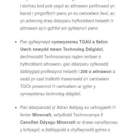
i sicrhau bod pob ysgol ac athrawon perthnasol yn
barod i ymgorffori'r pwnc yn eu cwricwlwm lleol, ac
yn arbennig drwy ddarparu hyfforddiant helaeth i'r
athrawon sy'n gyfrifol am gyflwyno'r pwnc
Pan gyflwynwyd
cymwysterau TGAU a Safon
Uwch newydd mewn Technoleg Ddigidol
,
dechreuodd Technocamps raglen enfawr o
hyfforddiant athrawon, gan ddarparu cyfleoedd
datblygiad proffesiynol helaeth i
208 o athrawon
a
oedd yn cael trafferth trawsnewid o'r cwricwlwm
TGCh presennol i'r cwricwlwm ar gyfer y
cymwysterau technoleg ddigidol.
Pan ddarparodd yr Adran Addysg eu cefnogaeth i'r
fenter
Minecraft
, sefydlodd Technocamps 5
Canolfan Ddysgu Minecraft
ar draws canolfannau
y brifysgol; a datblygodd a chyflwynodd gyfres o