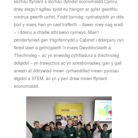
sicrhau ffyniant a sicrhau dyfodol economaidd Cymru,
drwy ategu'r sgiliau sydd eu hangen ar gyfer gweithlu
medrus gwerth uchel. Fodd bynnag, cydnabyddir yn dda
bod y maes hwn yn cael trafferth – llawer mwy nag eraill
– i ddenu a chadw athrawon cymwys. Mae'r
penderfyniad gan Ysgrifennydd y Cabinet i ddarparu cyn
lleied iawn o gefnogaeth i'r maes Gwyddoniaeth a
Thechnoleg – ac yn enwedig cyfrifiadura a thechnoleg
ddigidol – yn frawychus ac yn anesboniadwy, gan y gall
arwain at ddirywiad mewn cyrhaeddiad mewn pynciau
digidol a STEM, ac yn y pen draw mewn ffyniant
economaidd.