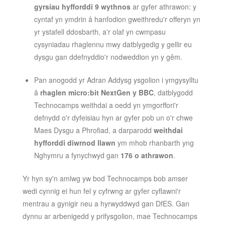
gyrsiau hyfforddi 9 wythnos
ar gyfer athrawon: y
cyntaf yn ymdrin â hanfodion gweithredu'r offeryn yn
yr ystafell ddosbarth, a'r olaf yn cwmpasu
cysyniadau rhaglennu mwy datblygedig y gellir eu
dysgu gan ddefnyddio'r nodweddion yn y gêm.
Pan anogodd yr Adran Addysg ysgolion i ymgysylltu
â
rhaglen micro:bit NextGen y BBC
, datblygodd
Technocamps weithdai a oedd yn ymgorffori'r
defnydd o'r dyfeisiau hyn ar gyfer pob un o'r chwe
Maes Dysgu a Phrofiad, a darparodd
weithdai
hyfforddi diwrnod llawn
ym mhob rhanbarth yng
Nghymru a fynychwyd gan
176 o athrawon
.
Yr hyn sy'n amlwg yw bod Technocamps bob amser
wedi cynnig ei hun fel y cyfrwng ar gyfer cyflawni'r
mentrau a gynigir neu a hyrwyddwyd gan DfES. Gan
dynnu ar arbenigedd y prifysgolion, mae Technocamps