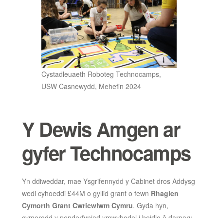
Cystadleuaeth Roboteg Technocamps,
USW Casnewydd, Mehefin 2024
Y Dewis Amgen ar
gyfer Technocamps
Yn ddiweddar, mae Ysgrifennydd y Cabinet dros Addysg
wedi cyhoeddi £44M o gyllid grant o fewn
Rhaglen
Cymorth Grant Cwricwlwm Cymru
. Gyda hyn,
cymerodd y penderfyniad ymwybodol i beidio â darparu