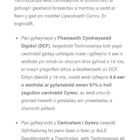
gefnogi'r gwahanol brosiectau a mentrau a oedd ar
flaen y gad ym meddwl Llywodraeth Cymru. Er
enghraifft,
Pan gyflwynwyd y
Fframwaith Cymhwysedd
Digidol (DCF)
, targedodd Technocamps bob ysgol
uwchradd gydag uchelgais mawr i gyflwyno 3 awr o
weithdai ym mhob un ohonynt dros gyfnod o 18 mis,
er mwyn ymgorffori ethos a dealltwriaeth o'r DCF.
Erbyn diwedd y 18 mis, roedd wedi cyflwyno
9.8 awr
o weithdai ar gyfartaledd mewn 97% o holl
ysgolion uwchradd Cymru
, ac wedi creu ôl-
groniad helaeth o geisiadau am ymweliadau a
chymorth pellach.
Pan gyflwynodd y
Cwricwlwm i Gymru
newydd
Gyfrifiadureg fel pwnc llawn o fewn yr AoLE
Gwyddoniaeth a Thechnoleg, aeth Technocamps ati