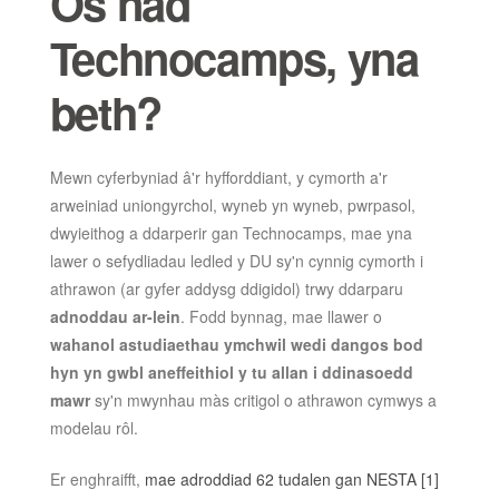
Os nad
Technocamps, yna
beth?
Mewn cyferbyniad â'r hyfforddiant, y cymorth a'r
arweiniad uniongyrchol, wyneb yn wyneb, pwrpasol,
dwyieithog a ddarperir gan Technocamps, mae yna
lawer o sefydliadau ledled y DU sy'n cynnig cymorth i
athrawon (ar gyfer addysg ddigidol) trwy ddarparu
adnoddau ar-lein
. Fodd bynnag, mae llawer o
wahanol astudiaethau ymchwil wedi dangos bod
hyn yn gwbl aneffeithiol y tu allan i ddinasoedd
mawr
sy'n mwynhau màs critigol o athrawon cymwys a
modelau rôl.
Er enghraifft,
mae adroddiad 62 tudalen gan NESTA
[1]