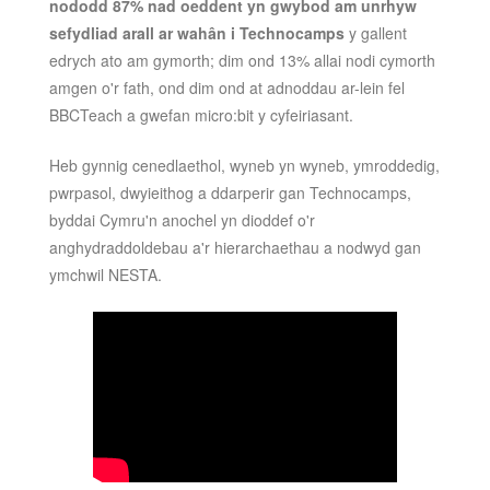
nododd 87% nad oeddent yn gwybod am unrhyw
sefydliad arall ar wahân i Technocamps
y gallent
edrych ato am gymorth; dim ond 13% allai nodi cymorth
amgen o'r fath, ond dim ond at adnoddau ar-lein fel
BBCTeach a gwefan micro:bit y cyfeiriasant.
Heb gynnig cenedlaethol, wyneb yn wyneb, ymroddedig,
pwrpasol, dwyieithog a ddarperir gan Technocamps,
byddai Cymru'n anochel yn dioddef o'r
anghydraddoldebau a'r hierarchaethau a nodwyd gan
ymchwil NESTA.