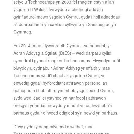
sefydlu Technocamps yn 2003 fel rhaglen estyn allan
ysgolion ITWales i hyrwyddo a chefnogi addysg
gyfrifiadurol mewn ysgolion Cymru, gyda'i holl adnoddau
a'i ddarpariaeth yn cael eu cyflwyno yn Saesneg ac yn
Gymraeg.
Ers 2014, mae Llywodraeth Cymru – yn benodol, yr
Adran Addysg a Sgiliau (DfES) – wedi darparu cyllid
cymedrol i gynnal rhaglen Technocamps. Flwyddyn ar ôl
blwyddyn, cydnabu'r Adran Addysg yr effaith y mae
Technocamps wedi'i chael ar ysgolion Cymru, yn
enwedig gyda'i hyfforddiant athrawon personol a'i
gefnogaeth i bob athro ym mhob ysgol ledled Cymru,
sydd wedi cael ei ystyried yn hanfodol i athrawon
oresgyn yr heriau newydd y maent yn eu hwynebu'n
barhaus gyda'r dirwedd ddigidol sy'n newid yn barhaus.
Drwy gydol y deng mlynedd diwethaf, mae
Technocamps wedi canolbwyntio ei ymdrechion ar