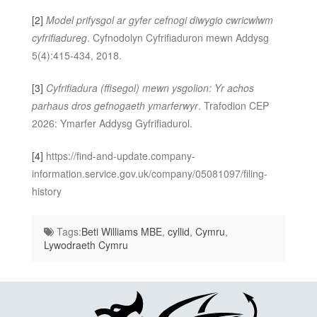
[2]
Model prifysgol ar gyfer cefnogi diwygio cwricwlwm
cyfrifiadureg
. Cyfnodolyn Cyfrifiaduron mewn Addysg
5(4):415-434, 2018.
[3]
Cyfrifiadura (ffisegol) mewn ysgolion: Yr achos
parhaus dros gefnogaeth ymarferwyr
. Trafodion CEP
2026: Ymarfer Addysg Gyfrifiadurol.
[4]
https://find-and-update.company-
information.service.gov.uk/company/05081097/filing-
history
Tags:
Beti Williams MBE
,
cyllid
,
Cymru
,
Lywodraeth Cymru