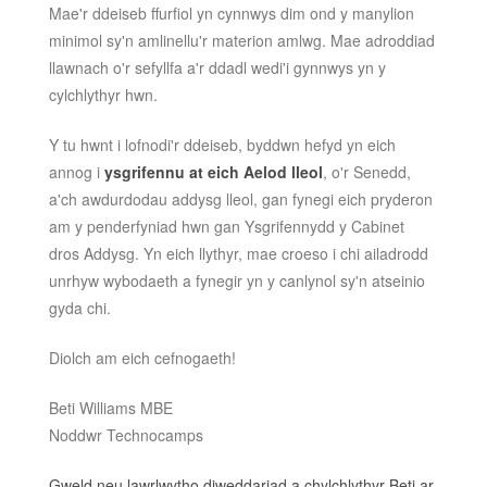
Mae'r ddeiseb ffurfiol yn cynnwys dim ond y manylion
minimol sy'n amlinellu'r materion amlwg. Mae adroddiad
llawnach o'r sefyllfa a'r ddadl wedi'i gynnwys yn y
cylchlythyr hwn.
Y tu hwnt i lofnodi'r ddeiseb, byddwn hefyd yn eich
annog i
ysgrifennu at eich Aelod lleol
, o'r Senedd,
a'ch awdurdodau addysg lleol, gan fynegi eich pryderon
am y penderfyniad hwn gan Ysgrifennydd y Cabinet
dros Addysg. Yn eich llythyr, mae croeso i chi ailadrodd
unrhyw wybodaeth a fynegir yn y canlynol sy'n atseinio
gyda chi.
Diolch am eich cefnogaeth!
Beti Williams MBE
Noddwr Technocamps
Gweld neu lawrlwytho diweddariad a chylchlythyr Beti ar