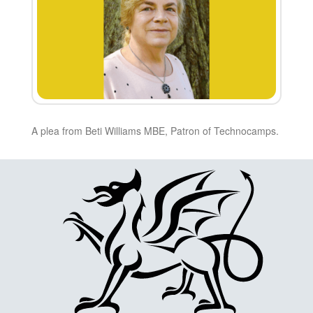
A plea from Beti Williams MBE, Patron of Technocamps.