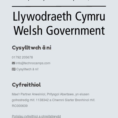
Cysylltwch â ni
01792 205678
info@technocamps.com
Cysylltwch â ni!
Cyfreithiol
Mae'r Partner Arweiniol, Prifysgol Abertawe, yn elusen
gofrestredig rhif. 1138342 a Chwmni Siarter Brenhinol rhif.
RC000639
Polisïau cyfreithiol a phreifatrwydd