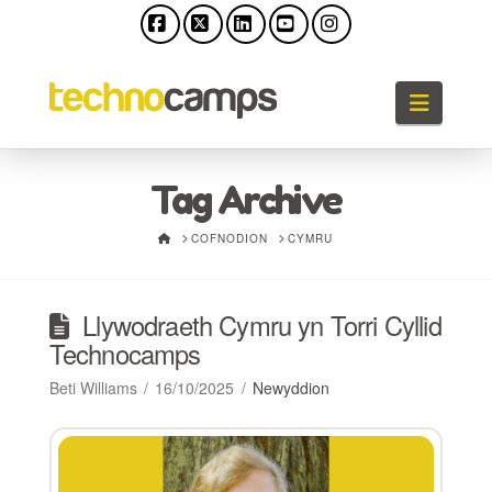
Facebook
X
LinkedIn
YouTube
Instagram
Llywio
Tag Archive
HOME
COFNODION
CYMRU
Llywodraeth Cymru yn Torri Cyllid
Technocamps
Beti Williams
16/10/2025
Newyddion