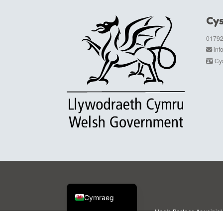
Cys
01792
in
Cys
English (UK)
Cymraeg
Mae'r Partner Arweiniol