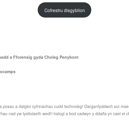
Cofrestru disgyblion
sedd a Fforensig gyda Choleg Penybont
nocamps
s posau a datgloi cyfrinachau cudd technoleg! Darganfyddwch sut mae ar
hau nad yw tystiolaeth wedi'i halogi a bod cadwyn y ddalfa yn cael ei ch