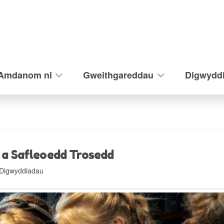
Amdanom ni
Gweithgareddau
Digwydd
 a Safleoedd Trosedd
Digwyddiadau