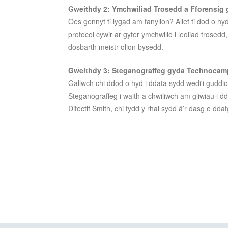
Gweithdy 2: Ymchwiliad Trosedd a Fforensig
Oes gennyt ti lygad am fanylion? Allet ti dod o hyd
protocol cywir ar gyfer ymchwilio i leoliad trosedd
dosbarth meistr olion bysedd.
Gweithdy 3: Steganograffeg gyda Technoca
Gallwch chi ddod o hyd i ddata sydd wedi'i gudd
Steganograffeg i waith a chwiliwch am gliwiau i 
Ditectif Smith, chi fydd y rhai sydd â’r dasg o dd