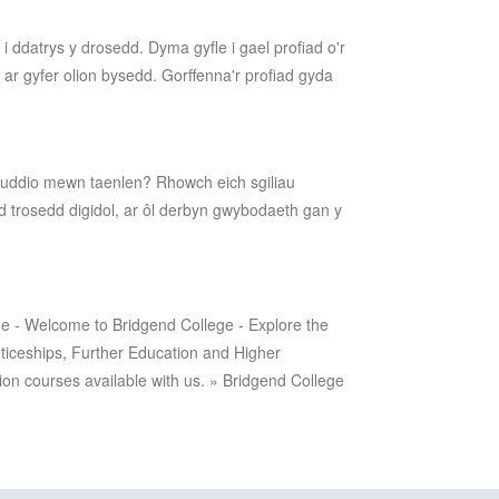
 i ddatrys y drosedd. Dyma gyfle i gael profiad o'r
ch ar gyfer olion bysedd. Gorffenna'r profiad gyda
 cuddio mewn taenlen? Rhowch eich sgiliau
d trosedd digidol, ar ôl derbyn gwybodaeth gan y