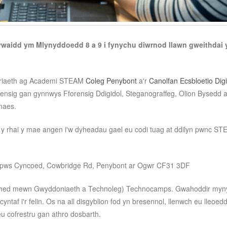
nywaidd ym Mlynyddoedd 8 a 9 i fynychu diwrnod llawn gweithd
neriaeth ag Academi STEAM
Coleg Penybont
a'r
Canolfan Ecsbloetio Dig
orensig gan gynnwys Fforensig Ddigidol, Steganograffeg, Olion Bysedd 
maes.
od y rhai y mae angen i'w dyheadau gael eu codi tuag at ddilyn pwnc ST
pws Cyncoed, Cowbridge Rd, Penybont ar Ogwr CF31 3DF
ed mewn Gwyddoniaeth a Technoleg) Technocamps. Gwahoddir mynyc
cyntaf i'r felin. Os na all disgyblion fod yn bresennol, llenwch eu lleoe
u cofrestru gan athro dosbarth.