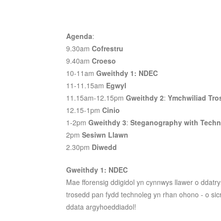
Agenda
:
9.30am
Cofrestru
9.40am
Croeso
10-11am
Gweithdy 1: NDEC
11-11.15am
Egwyl
11.15am-12.15pm
Gweithdy 2
:
Ymchwiliad Tro
12.15-1pm
Cinio
1-2pm
Gweithdy 3
:
Steganography with Tech
2pm
Sesiwn Llawn
2.30pm
Diwedd
Gweithdy 1: NDEC
Mae fforensig ddigidol yn cynnwys llawer o ddatry
trosedd pan fydd technoleg yn rhan ohono - o sicr
ddata argyhoeddiadol!