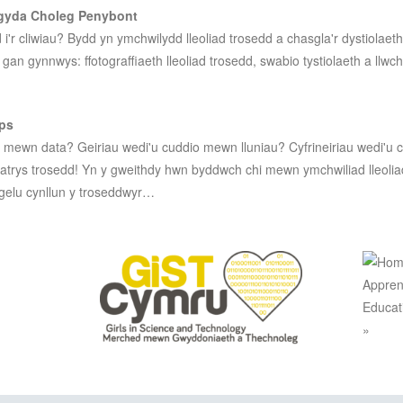
 gyda Choleg Penybont
 i'r cliwiau? Bydd yn ymchwilydd lleoliad trosedd a chasgla'r dystiolaeth
, gan gynnwys: ffotograffiaeth lleoliad trosedd, swabio tystiolaeth a llw
mps
io mewn data? Geiriau wedi'u cuddio mewn lluniau? Cyfrineiriau wedi'u
ddatrys trosedd! Yn y gweithdy hwn byddwch chi mewn ymchwiliad lleolia
atgelu cynllun y troseddwyr…