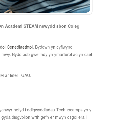
ai yn Academi STEAM newydd sbon Coleg
idol Cenedlaeth
t
ol
. Byddwn yn cyflwyno
a mwy. Bydd pob gweithdy yn ymarferol ac yn cael
EM ar lefel TGAU.
hwyr hefyd i ddigwyddiadau Technocamps yn y
dd gyda disgyblion wrth gefn er mwyn osgoi eraill