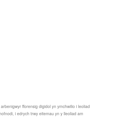
benigwyr fforensig digidol yn ymchwilio i leoliad
ofnodi, i edrych trwy eitemau yn y lleoliad am