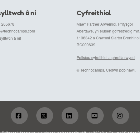
ylltwch â ni
Cyfreithiol
 205678
Mae'r Partner Arweiniol, Prifysgol
fo@technocamps.com
Abertawe, yn elusen gofrestredig rhif.
1138342 a Chwmni Siarter Brenhinol r
ylltwch â ni!
RC000639
Polisïau cyfreithiol a phreifatrwydd
© Technocamps. Cedwir pob hawl.
Facebook
X
LinkedIn
YouTube
Insta
, Prifysgol Abertawe, yn elusen gofrestredig rhif. 1138342 a Chwmni Siarter 