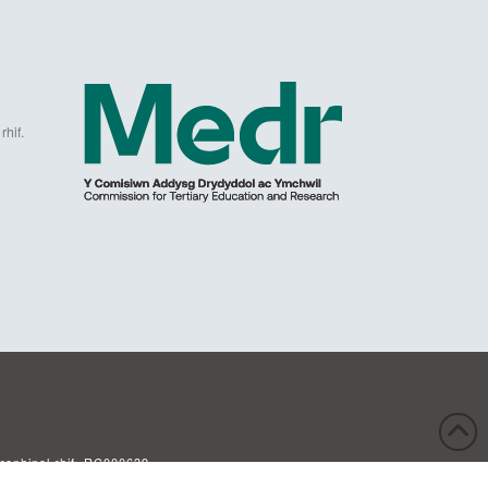
hif.
gram
Brenhinol rhif. RC000639