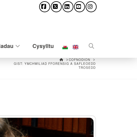
Facebook
X
LinkedIn
YouTube
Instagram
iadau
Cysylltu
HOME
COFNODION
GIST: YMCHWILIAD FFORENSIG A SAFLEOEDD
TROSEDD