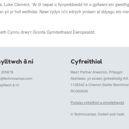
ke Clement, “Ar ôl cwpwl o flynyeddoedd hir o gyflawni ein gweithgar
an yn yr holl weithdai. Nawr rydyn ni'n edrych ymlaen at ddysgu eto 
aeth Cymru drwy'r Gronfa Gymdeithasol Ewropeaidd.
ylltwch â ni
Cyfreithiol
 205678
Mae'r Partner Arweiniol, Prifysgol
fo@technocamps.com
Abertawe, yn elusen gofrestredig rhif.
1138342 a Chwmni Siarter Brenhinol r
ylltwch â ni!
RC000639
Polisïau cyfreithiol a phreifatrwydd
© Technocamps. Cedwir pob hawl.