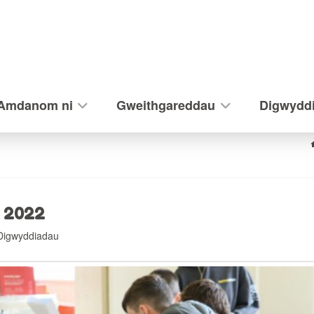
Amdanom ni
Gweithgareddau
Digwydd
 2022
Digwyddiadau