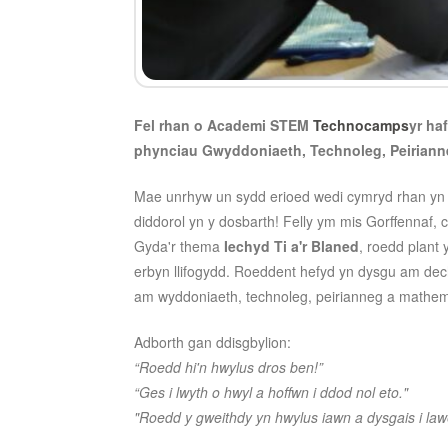
Fel rhan o Academi STEM
Technocamps
yr ha
phynciau Gwyddoniaeth, Technoleg, Peiriann
Mae unrhyw un sydd erioed wedi cymryd rhan yn 
diddorol yn y dosbarth! Felly ym mis Gorffennaf,
Gyda'r thema
Iechyd Ti a'r Blaned
, roedd plant 
erbyn llifogydd. Roeddent hefyd yn dysgu am dec
am wyddoniaeth, technoleg, peirianneg a mathem
Adborth gan ddisgbylion:
“Roedd hi'n hwylus dros ben!”
“Ges i lwyth o hwyl a hoffwn i ddod nol eto."
"Roedd y gweithdy yn hwylus iawn a dysgais i law