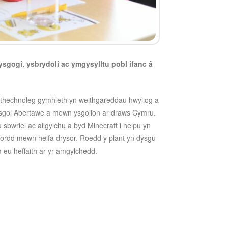
ysgogi, ysbrydoli ac ymgysylltu pobl ifanc â
thechnoleg gymhleth yn weithgareddau hwyliog a
ifysgol Abertawe a mewn ysgolion ar draws Cymru.
 sbwriel ac ailgylchu a byd Minecraft i helpu yn
fordd mewn helfa drysor. Roedd y plant yn dysgu
eu heffaith ar yr amgylchedd.