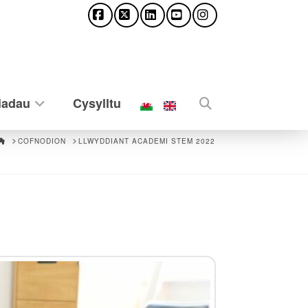
Facebook
X
LinkedIn
YouTube
Instagram
iadau
Cysylltu
HOME
COFNODION
LLWYDDIANT ACADEMI STEM 2022