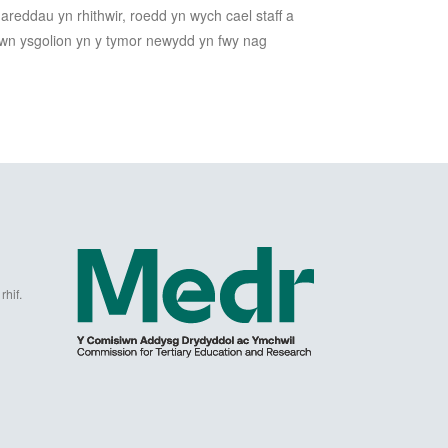
eddau yn rhithwir, roedd yn wych cael staff a
mewn ysgolion yn y tymor newydd yn fwy nag
hif.