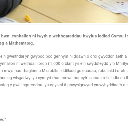
f hwn, cynhalion ni lwyth o weithgareddau hwylus ledled Cymru i 
eg a Mathemateg.
ein gweithdai yn gwybod bod gennym ni ddawn o droi gwyddoniaeth a 
 cynhalion ni weithdai i bron i 1,000 o blant yn ein swyddfeydd ym Mhr
yn mwynhau rhaglennu Microbits i ddiffodd goleuadau, robotiaid i drefnu
hnoleg wisgadwy, yn cymryd rhan mewn her cyfri camau a ffeindio eu f
ateg y gweithgareddau, yn ogystal â phwysigrwydd ymwybyddiaeth am 
er."