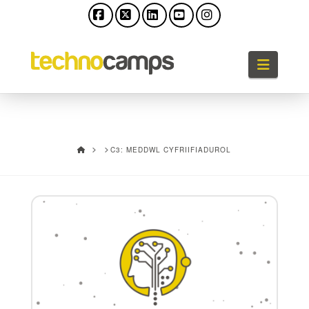
Facebook
X
LinkedIn
YouTube
Instagram
Llywio
HOME
C3: MEDDWL CYFRIIFIADUROL