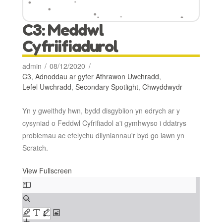
C3: Meddwl
Cyfriifiadurol
admin
08/12/2020
C3
,
Adnoddau ar gyfer Athrawon Uwchradd
,
Lefel Uwchradd
,
Secondary Spotlight
,
Chwyddwydr
Yn y gweithdy hwn, bydd disgyblion yn edrych ar y
cysyniad o Feddwl Cyfrifiadol a'i gymhwyso i ddatrys
problemau ac efelychu dilyniannau'r byd go iawn yn
Scratch.
View Fullscreen
Skip
to
PDF
content