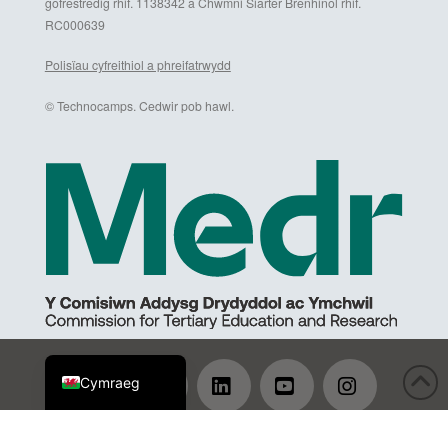
gofrestredig rhif. 1138342 a Chwmni Siarter Brenhinol rhif.
RC000639
Polisïau cyfreithiol a phreifatrwydd
© Technocamps. Cedwir pob hawl.
English (UK)
Cymraeg
Facebook
X
LinkedIn
YouTube
Instagram
Mae'r Partner Arweiniol, Prifysgol Abertawe, yn elusen