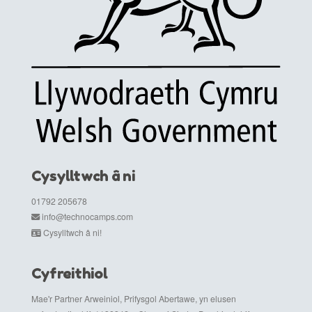
Cysylltwch â ni
01792 205678
info@technocamps.com
Cysylltwch â ni!
Cyfreithiol
Mae'r Partner Arweiniol, Prifysgol Abertawe, yn elusen