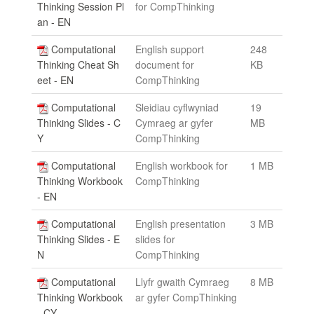
Thinking Session Pl
for CompThinking
an - EN
Computational
English support
248
Thinking Cheat Sh
document for
KB
eet - EN
CompThinking
Computational
Sleidiau cyflwyniad
19
Thinking Slides - C
Cymraeg ar gyfer
MB
Y
CompThinking
Computational
English workbook for
1 MB
Thinking Workbook
CompThinking
- EN
Computational
English presentation
3 MB
Thinking Slides - E
slides for
N
CompThinking
Computational
Llyfr gwaith Cymraeg
8 MB
Thinking Workbook
ar gyfer CompThinking
- CY