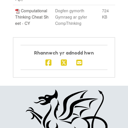
Computational
Dogfen gymorth
724
Thinking Cheat Sh
Gymraeg ar gyfer
KB
eet - CY
CompThinking
Rhannwch yr adnodd hwn